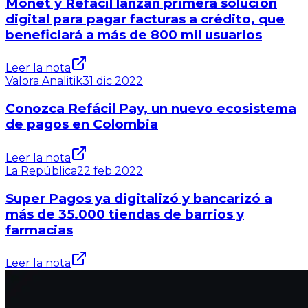
Monet y Refácil lanzan primera solución
digital para pagar facturas a crédito, que
beneficiará a más de 800 mil usuarios
Leer la nota
Valora Analitik
31 dic 2022
Conozca Refácil Pay, un nuevo ecosistema
de pagos en Colombia
Leer la nota
La República
22 feb 2022
Super Pagos ya digitalizó y bancarizó a
más de 35.000 tiendas de barrios y
farmacias
Leer la nota