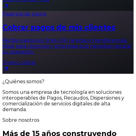
Pasarela de pagos
Cobrar pagos de mis clientes
Recibe pagos por links, QR, tarjetas o transferencias.
Ideal para negocios y empresas que necesitan escalar
su operación.
Quiero cobrar
¿Quiénes somos?
Somos una empresa de tecnología en soluciones
interoperables de Pagos, Recaudos, Dispersiones y
comercialización de servicios digitales de alta
demanda.
Sobre nosotros
Más de 15 años construyendo